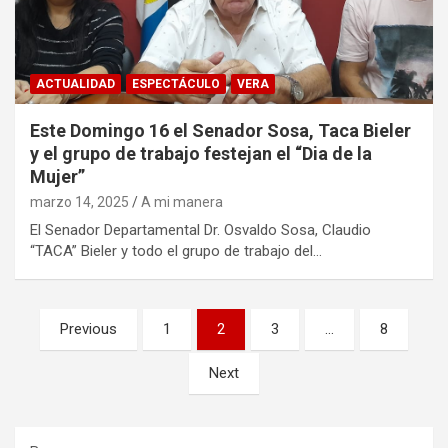
ACTUALIDAD
ESPECTÁCULO
VERA
Este Domingo 16 el Senador Sosa, Taca Bieler
y el grupo de trabajo festejan el “Dia de la
Mujer”
marzo 14, 2025
A mi manera
El Senador Departamental Dr. Osvaldo Sosa, Claudio
“TACA” Bieler y todo el grupo de trabajo del…
Paginación
Previous
1
2
3
…
8
de
Next
entradas