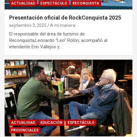
ACTUALIDAD
ESPECTÁCULO
RECONQUISTA
Presentación oficial de RockConquista 2025
septiembre 3, 2025
A mi manera
El responsable del área de turismo de
Reconquista,Leonardo “Leo” Rolón, acompañó al
intendente Enri Vallejos y…
ACTUALIDAD
EDUCACIÓN
ESPECTÁCULO
PROVINCIALES