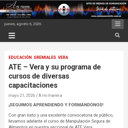
Skip
to
content
jueves, agosto 6, 2026
EDUCACIÓN
GREMIALES
VERA
ATE – Vera y su programa de
cursos de diversas
capacitaciones
mayo 21, 2026
A mi manera
¡SEGUIMOS APRENDIENDO Y FORMÁNDONOS!
Con gran éxito y una excelente convocatoria de público,
llevamos adelante el curso de Manipulación Segura de
Alimentos en nuestra seccional de ATE Vera.