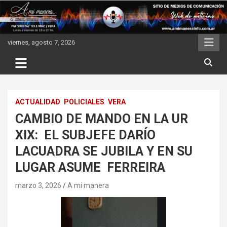
Skip
to
content
viernes, agosto 7, 2026
ACTUALIDAD
POLICIALES
VERA
CAMBIO DE MANDO EN LA UR
XIX: EL SUBJEFE DARÍO
LACUADRA SE JUBILA Y EN SU
LUGAR ASUME FERREIRA
marzo 3, 2026
A mi manera