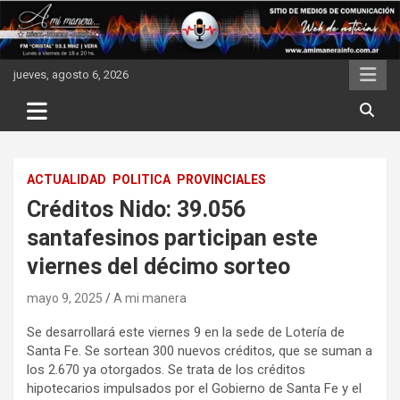
Skip
to
content
jueves, agosto 6, 2026
ACTUALIDAD
POLITICA
PROVINCIALES
Créditos Nido: 39.056
santafesinos participan este
viernes del décimo sorteo
mayo 9, 2025
A mi manera
Se desarrollará este viernes 9 en la sede de Lotería de
Santa Fe. Se sortean 300 nuevos créditos, que se suman a
los 2.670 ya otorgados. Se trata de los créditos
hipotecarios impulsados por el Gobierno de Santa Fe y el