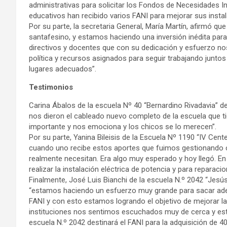
administrativas para solicitar los Fondos de Necesidades 
educativos han recibido varios FANI para mejorar sus instal
Por su parte, la secretaria General, María Martín, afirmó que
santafesino, y estamos haciendo una inversión inédita para
directivos y docentes que con su dedicación y esfuerzo no
política y recursos asignados para seguir trabajando juntos
lugares adecuados”.
Testimonios
Carina Ábalos de la escuela Nº 40 “Bernardino Rivadavia” 
nos dieron el cableado nuevo completo de la escuela que 
importante y nos emociona y los chicos se lo merecen”.
Por su parte, Yanina Bileisis de la Escuela Nº 1190 “IV Cen
cuando uno recibe estos aportes que fuimos gestionando c
realmente necesitan. Era algo muy esperado y hoy llegó. En 
realizar la instalación eléctrica de potencia y para reparacio
Finalmente, José Luis Bianchi de la escuela N.º 2042 “Jesú
“estamos haciendo un esfuerzo muy grande para sacar adela
FANI y con esto estamos logrando el objetivo de mejorar la 
instituciones nos sentimos escuchados muy de cerca y est
escuela N.º 2042 destinará el FANI para la adquisición de 4