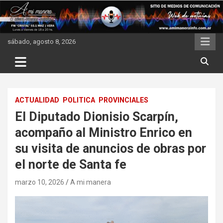
Skip
to
content
sábado, agosto 8, 2026
ACTUALIDAD
POLITICA
PROVINCIALES
El Diputado Dionisio Scarpín,
acompaño al Ministro Enrico en
su visita de anuncios de obras por
el norte de Santa fe
marzo 10, 2026
A mi manera