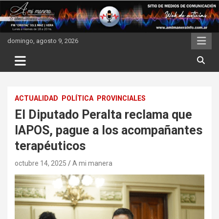
Skip
to
content
domingo, agosto 9, 2026
ACTUALIDAD
POLÍTICA
PROVINCIALES
El Diputado Peralta reclama que
IAPOS, pague a los acompañantes
terapéuticos
octubre 14, 2025
A mi manera