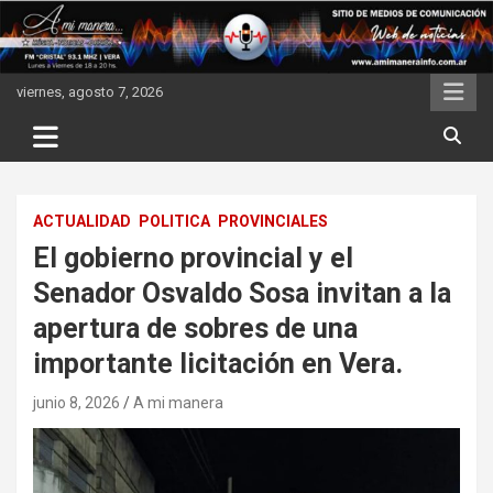
Skip
to
content
viernes, agosto 7, 2026
ACTUALIDAD
POLITICA
PROVINCIALES
El gobierno provincial y el
Senador Osvaldo Sosa invitan a la
apertura de sobres de una
importante licitación en Vera.
junio 8, 2026
A mi manera