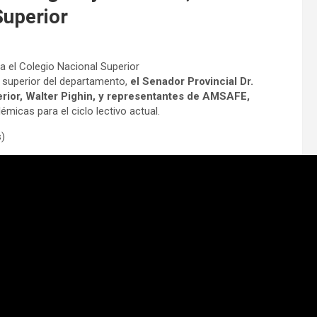
Superior
a el Colegio Nacional Superior
a superior del departamento,
el Senador Provincial Dr.
erior, Walter Pighin, y representantes de AMSAFE,
micas para el ciclo lectivo actual.
s)