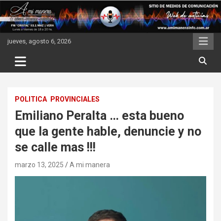
Skip
to
content
jueves, agosto 6, 2026
POLITICA
PROVINCIALES
Emiliano Peralta … esta bueno
que la gente hable, denuncie y no
se calle mas !!!
marzo 13, 2025
A mi manera