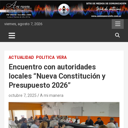
Skip
to
content
viernes, agosto 7, 2026
ACTUALIDAD
POLITICA
VERA
Encuentro con autoridades
locales “Nueva Constitución y
Presupuesto 2026”
octubre 7, 2025
A mi manera