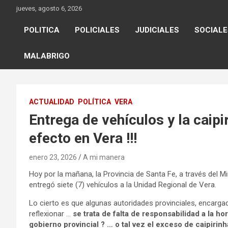
Skip
jueves, agosto 6, 2026
to
content
POLITICA
POLICIALES
JUDICIALES
SOCIALE
MALABRIGO
ACTUALIDAD
POLÍTICA
VERA
Entrega de vehículos y la caipi
efecto en Vera !!!
enero 23, 2026
A mi manera
Hoy por la mañana, la Provincia de Santa Fe, a través del M
entregó siete (7) vehículos a la Unidad Regional de Vera.
Lo cierto es que algunas autoridades provinciales, encargadas
reflexionar …
se trata de falta de responsabilidad a la h
gobierno provincial ? … o tal vez el exceso de caipiri