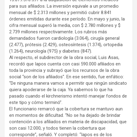
para sus afiliados. La inversión equivale a un promedio
mensual de $ 2.313 millones y permitió cubrir 8.841
órdenes emitidas durante ese período. En mayo y junio, la
cifra mensual superó la media, con $ 2.780 millones y $
2.739 millones respectivamente. Los rubros más
demandados fueron cardiología (3.064), cirugía general
(2.477), prótesis (2.429), osteosíntesis (1.374), ortopedia
(1.264), neurología (975) y diabetes (847).
Al respecto, el subdirector de la obra social, Luis Asas,
recordó que Iapos cuenta con casi 590.000 afiliados en
toda la provincia y subrayó que los recursos de la obra
social “son de los afiliados”. En ese sentido, fue enfático:
“De ninguna manera vamos a permitir que ningún sindicato
quiera apoderarse de la caja. Ya sabemos lo que ha
pasado cuando el kirchnerismo intentó manejar fondos de
este tipo y cómo terminó”.
El funcionario remarcó que la cobertura se mantuvo aun
en momentos de dificultad. “No se ha dejado de brindar
contención a los afiliados en materia de discapacidad, que
son casi 12.000, y todos tienen la cobertura que
corresponde”, señaló. Y completó: “Iapos es de los