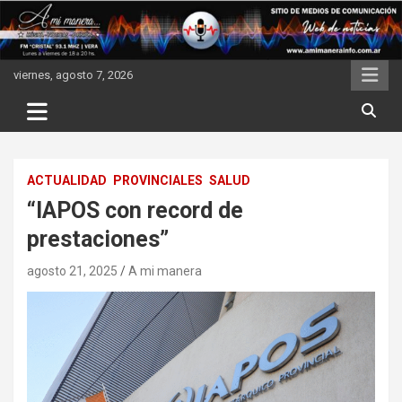
Skip
to
content
viernes, agosto 7, 2026
ACTUALIDAD
PROVINCIALES
SALUD
“IAPOS con record de
prestaciones”
agosto 21, 2025
A mi manera