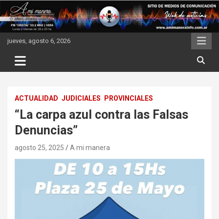
Skip
to
content
jueves, agosto 6, 2026
ACTUALIDAD
JUDICIALES
PROVINCIALES
“La carpa azul contra las Falsas
Denuncias”
agosto 25, 2025
A mi manera