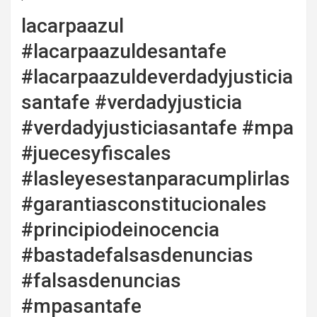
lacarpaazul
#lacarpaazuldesantafe
#lacarpaazuldeverdadyjusticia
santafe #verdadyjusticia
#verdadyjusticiasantafe #mpa
#juecesyfiscales
#lasleyesestanparacumplirlas
#garantiasconstitucionales
#principiodeinocencia
#bastadefalsasdenuncias
#falsasdenuncias
#mpasantafe