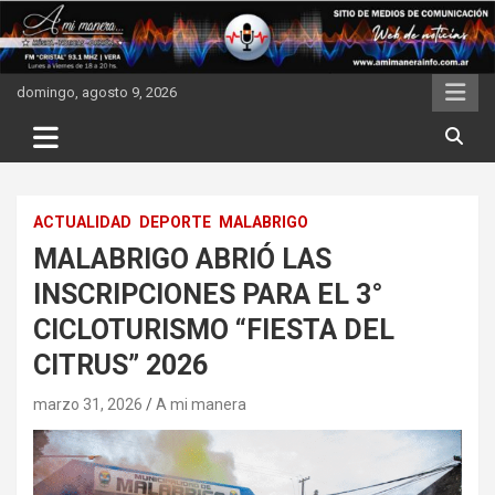
Skip
to
content
domingo, agosto 9, 2026
ACTUALIDAD
DEPORTE
MALABRIGO
MALABRIGO ABRIÓ LAS
INSCRIPCIONES PARA EL 3°
CICLOTURISMO “FIESTA DEL
CITRUS” 2026
marzo 31, 2026
A mi manera