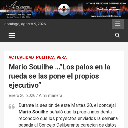
Skip
to
content
domingo, agosto 9, 2026
ACTUALIDAD
POLITICA
VERA
Mario Souilhe …”Los palos en la
rueda se las pone el propios
ejecutivo”
enero 20, 2026
A mi manera
Durante la sesión de este Martes 20, el concejal
Mario Souilhe
señaló que la propia intendenta
reconoció que los proyectos enviados la semana
pasada al Concejo Deliberante carecían de datos