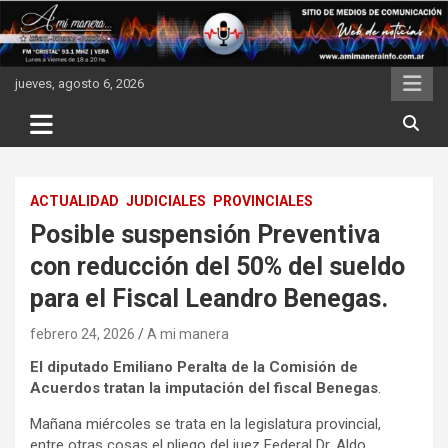
Skip
to
content
jueves, agosto 6, 2026
ACTUALIDAD
JUDICIALES
PROVINCIALES
Posible suspensión Preventiva
con reducción del 50% del sueldo
para el Fiscal Leandro Benegas.
febrero 24, 2026
A mi manera
El diputado Emiliano Peralta de la Comisión de
Acuerdos tratan la imputación del fiscal Benegas
.
Mañana miércoles se trata en la legislatura provincial,
entre otras cosas el pliego del juez Federal Dr. Aldo