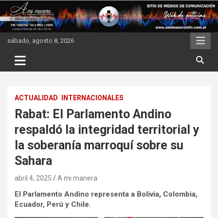
Skip
to
content
sábado, agosto 8, 2026
ACTUALIDAD
INTERNACIONALES
Rabat: El Parlamento Andino
respaldó la integridad territorial y
la soberanía marroquí sobre su
Sahara
abril 4, 2025
A mi manera
El Parlamento Andino representa a Bolivia, Colombia,
Ecuador, Perú y Chile.