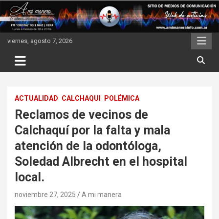
Skip
to
content
viernes, agosto 7, 2026
ACTUALIDAD
CALCHAQUI
POLÉMICA
Reclamos de vecinos de
Calchaquí por la falta y mala
atención de la odontóloga,
Soledad Albrecht en el hospital
local.
noviembre 27, 2025
A mi manera