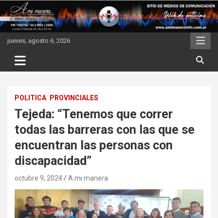
Skip
to
content
jueves, agosto 6, 2026
POLITICA
PROVINCIALES
Tejeda: “Tenemos que correr
todas las barreras con las que se
encuentran las personas con
discapacidad”
octubre 9, 2024
A mi manera