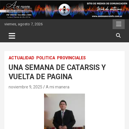
Skip
to
content
viernes, agosto 7, 2026
ACTUALIDAD
POLITICA
PROVINCIALES
UNA SEMANA DE CATARSIS Y
VUELTA DE PAGINA
noviembre 9, 2025
A mi manera