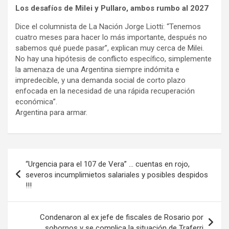
Los desafíos de Milei y Pullaro, ambos rumbo al 2027
Dice el columnista de La Nación Jorge Liotti: “Tenemos
cuatro meses para hacer lo más importante, después no
sabemos qué puede pasar”, explican muy cerca de Milei.
No hay una hipótesis de conflicto específico, simplemente
la amenaza de una Argentina siempre indómita e
impredecible, y una demanda social de corto plazo
enfocada en la necesidad de una rápida recuperación
económica”.
Argentina para armar.
Navegación
“Urgencia para el 107 de Vera” … cuentas en rojo,
de
severos incumplimietos salariales y posibles despidos
!!!
entradas
Condenaron al ex jefe de fiscales de Rosario por
sobornos y se complica la situación de Traferri