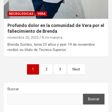
NECROLÓGICAS
VERA
Profundo dolor en la comunidad de Vera por el
fallecimiento de Brenda
noviembre 20, 2025
A mi manera
Brenda Sombo, tenia 23 años y ayer 19 de noviembre
recibió su titulo de Tecnica Superior…
Paginación
1
2
3
Next
de
entradas
Buscar
Buscar