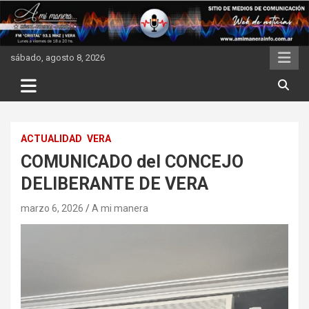
Skip
to
content
sábado, agosto 8, 2026
ACTUALIDAD
VERA
COMUNICADO del CONCEJO
DELIBERANTE DE VERA
marzo 6, 2026
A mi manera