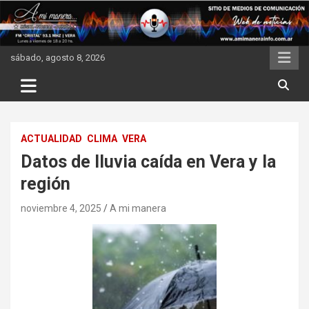
Skip
to
content
sábado, agosto 8, 2026
ACTUALIDAD
CLIMA
VERA
Datos de lluvia caída en Vera y la
región
noviembre 4, 2025
A mi manera