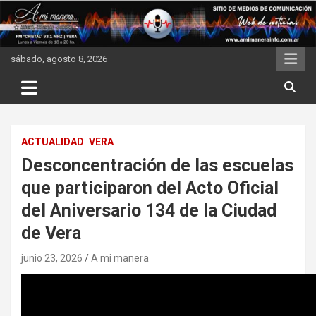
Skip
to
content
sábado, agosto 8, 2026
ACTUALIDAD
VERA
Desconcentración de las escuelas
que participaron del Acto Oficial
del Aniversario 134 de la Ciudad
de Vera
junio 23, 2026
A mi manera